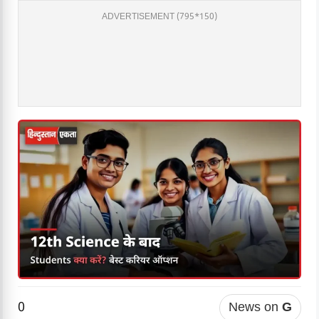
ADVERTISEMENT (795*150)
0
News on
G