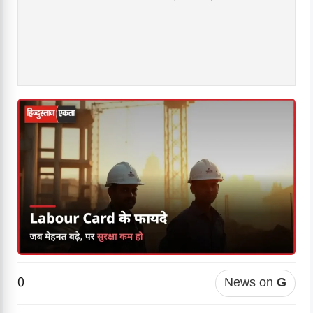
0
News on
G