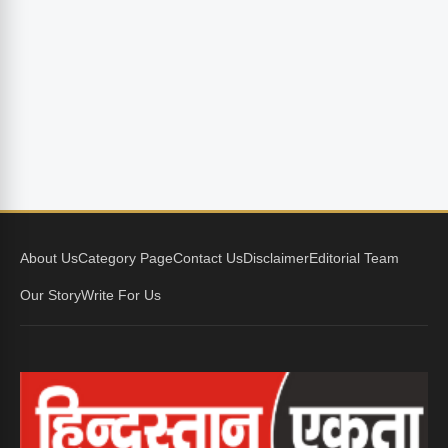
About Us
Category Page
Contact Us
Disclaimer
Editorial Team
Our Story
Write For Us