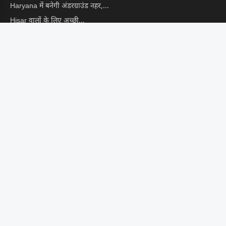
Haryana में बनेगी अंडरग्राउंड नहर,...
Hisar वालों के लिए अच्छी...
Guar Mandi Bhav : मंडियों...
CONTACT US
📩 info@hindustanekta.com
सब्सक्राइब
FOLLOW US ON
© 2026 Hindustan Ekta. Managed by
Digital Arka
. All Rights
Reserved.
Privacy Policy
|
Terms & Conditions