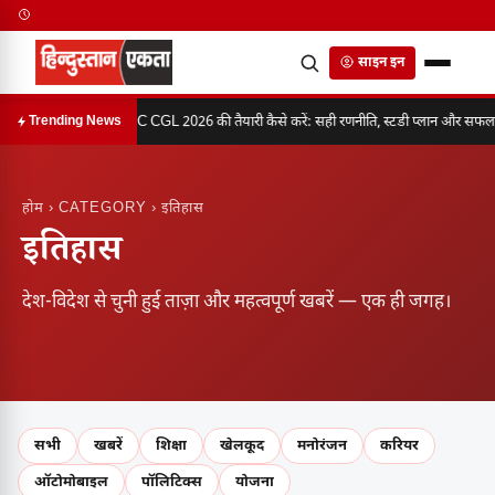
साइन इन
SSC CGL 2026 की तैयारी कैसे करें: सही रणनीति, स्टडी प्लान और सफलता
Trending News
होम
› CATEGORY › इतिहास
इतिहास
देश-विदेश से चुनी हुई ताज़ा और महत्वपूर्ण खबरें — एक ही जगह।
सभी
खबरें
शिक्षा
खेलकूद
मनोरंजन
करियर
ऑटोमोबाइल
पॉलिटिक्स
योजना