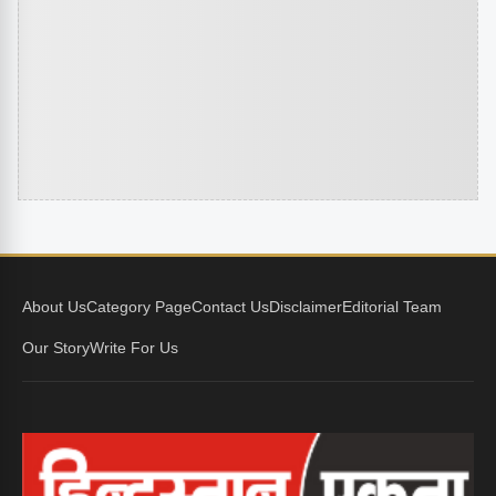
About Us
Category Page
Contact Us
Disclaimer
Editorial Team
Our Story
Write For Us