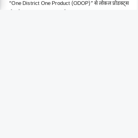
“
One District One Product (ODOP)
” से लोकल प्रोडक्ट्स
को ग्लोबल ब्रांड बनाया जा रहा है।
MSME clusters को Export Credit Insurance दी जा रही
है।
डिजिटल प्लेटफॉर्म से अंतरराष्ट्रीय खरीदारों तक पहुँच आसान की
गई है।
Bank & Digital Lending
Platforms
अब MSME लोन सिर्फ बैंक तक सीमित नहीं रहे।
सरकार ने digital lending ecosystem को मजबूत किया है —
जिससे सेकंडों में आवेदन और स्वीकृति संभव है।
प्रमुख प्लेटफ़ॉर्म