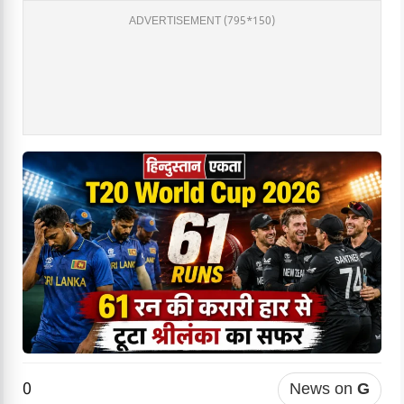
ADVERTISEMENT (795*150)
0
News on
G