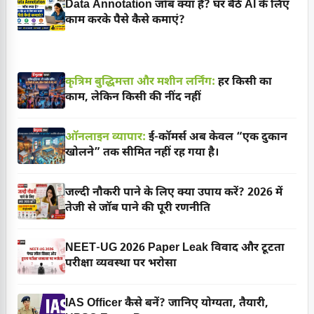
Data Annotation जॉब क्या है? घर बैठे AI के लिए
काम करके पैसे कैसे कमाएं?
कृत्रिम बुद्धिमत्ता और मशीन लर्निंग:
हर किसी का
काम, लेकिन किसी की नींद नहीं
ऑनलाइन व्यापार:
ई-कॉमर्स अब केवल “एक दुकान
खोलने” तक सीमित नहीं रह गया है।
जल्दी नौकरी पाने के लिए क्या उपाय करें? 2026 में
तेजी से जॉब पाने की पूरी रणनीति
NEET-UG 2026 Paper Leak विवाद और टूटता
परीक्षा व्यवस्था पर भरोसा
IAS Officer कैसे बनें? जानिए योग्यता, तैयारी,