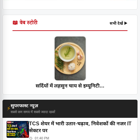
📖 वेब स्टोरी
सभी देखें ▶
सर्दियों में लहसुन चाय से इम्यूनिटी...
सुपरफास्ट न्यूज़
⚡
सबसे कम समय में सबसे ज्यादा खबरें
TCS शेयर में भारी उतार-चढ़ाव, निवेशकों की नजर IT
सेक्टर पर
01:40 PM