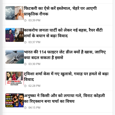
फिटकरी का ऐसे करें इस्तेमाल, चेहरे पर आएगी
प्राकृतिक रौनक
03:39 PM
काकरोच जनता पार्टी को लेकर नई बहस, रैपर सैंटी
शर्मा के बयान से बढ़ा विवाद
03:37 PM
भारत की 114 फाइटर जेट डील क्यों है खास, जानिए
क्या बदल सकता है इससे
03:30 PM
ट्विशा शर्मा केस में नए खुलासे, गवाह पर हमले से बढ़ा
विवाद
02:28 PM
अनुष्का ने किसी और को लगाया गले, विराट कोहली
का रिएक्शन बना चर्चा का विषय
04:15 PM