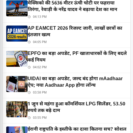
मेक्सिको की 5636 मीटर ऊंची चोटी पर फहराया
तिरंगा, रेवाड़ी के नरेंद्र यादव ने बढ़ाया देश का मान
04:13 PM
AP EAMCET 2026 रिजल्ट जारी, लाखों छात्रों का
इंतजार खत्म
04:05 PM
EPFO का बड़ा अपडेट, PF खाताधारकों के लिए बदले
कई नियम
04:02 PM
UIDAI का बड़ा अपडेट, जल्द बंद होगा mAadhaar
ऐप; नया Aadhaar App होगा लॉन्च
03:58 PM
1 जून से महंगा हुआ कॉमर्शियल LPG सिलेंडर, 53.50
रुपये तक बढ़े दाम
03:55 PM
ईरानी राष्ट्रपति के इस्तीफे का दावा कितना सच? सोशल