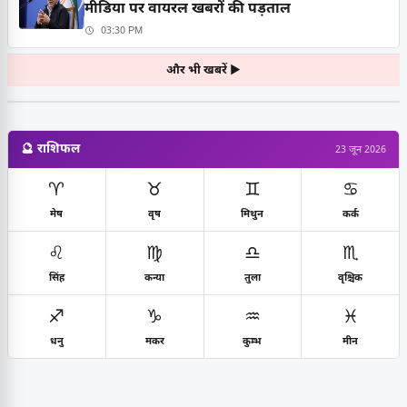
मीडिया पर वायरल खबरों की पड़ताल
03:30 PM
और भी खबरें ▶
🔮 राशिफल
23 जून 2026
♈
♉
♊
♋
मेष
वृष
मिथुन
कर्क
♌
♍
♎
♏
सिंह
कन्या
तुला
वृश्चिक
♐
♑
♒
♓
धनु
मकर
कुम्भ
मीन