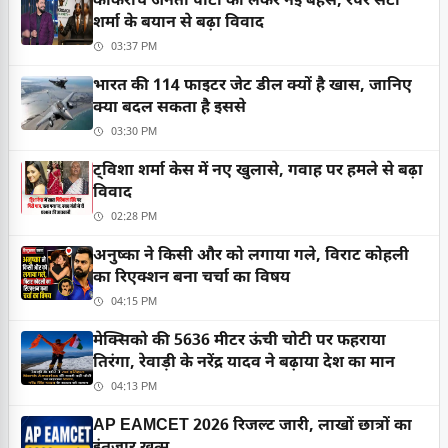
काकरोच जनता पार्टी को लेकर नई बहस, रैपर सैंटी
शर्मा के बयान से बढ़ा विवाद
03:37 PM
भारत की 114 फाइटर जेट डील क्यों है खास, जानिए
क्या बदल सकता है इससे
03:30 PM
ट्विशा शर्मा केस में नए खुलासे, गवाह पर हमले से बढ़ा
विवाद
02:28 PM
अनुष्का ने किसी और को लगाया गले, विराट कोहली
का रिएक्शन बना चर्चा का विषय
04:15 PM
मेक्सिको की 5636 मीटर ऊंची चोटी पर फहराया
तिरंगा, रेवाड़ी के नरेंद्र यादव ने बढ़ाया देश का मान
04:13 PM
AP EAMCET 2026 रिजल्ट जारी, लाखों छात्रों का