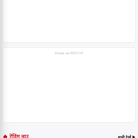
Private ad-303*210
🔥 ट्रेंडिंग नाउ
सभी देखें ▶