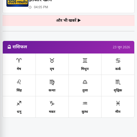
इंतजार खत्म
04:05 PM
और भी खबरें ▶
🔮 राशिफल
23 जून 2026
♈
♉
♊
♋
मेष
वृष
मिथुन
कर्क
♌
♍
♎
♏
सिंह
कन्या
तुला
वृश्चिक
♐
♑
♒
♓
धनु
मकर
कुम्भ
मीन