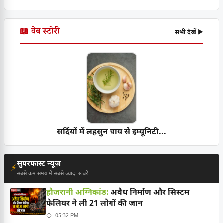
📖 वेब स्टोरी
सभी देखें ▶
सर्दियों में लहसुन चाय से इम्यूनिटी...
सुपरफास्ट न्यूज़
⚡
सबसे कम समय में सबसे ज्यादा खबरें
हौजरानी अग्निकांड:
अवैध निर्माण और सिस्टम
फेलियर ने ली 21 लोगों की जान
05:32 PM