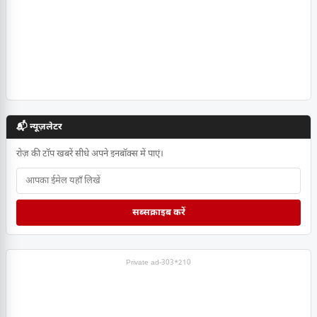
📬 न्यूज़लेटर
रोज़ की टॉप खबरें सीधे अपने इनबॉक्स में पाएं।
सब्सक्राइब करें
Private ad-303*210