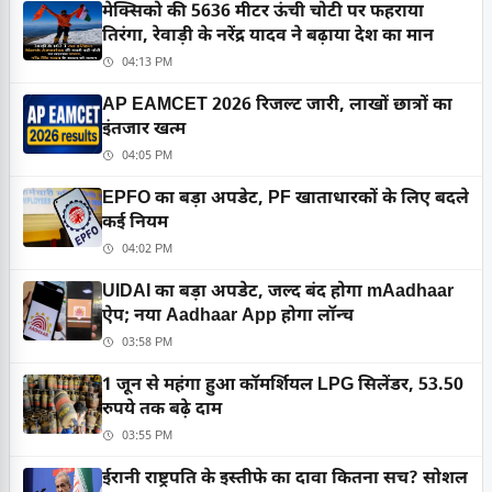
मेक्सिको की 5636 मीटर ऊंची चोटी पर फहराया
तिरंगा, रेवाड़ी के नरेंद्र यादव ने बढ़ाया देश का मान
04:13 PM
AP EAMCET 2026 रिजल्ट जारी, लाखों छात्रों का
इंतजार खत्म
04:05 PM
EPFO का बड़ा अपडेट, PF खाताधारकों के लिए बदले
कई नियम
04:02 PM
UIDAI का बड़ा अपडेट, जल्द बंद होगा mAadhaar
ऐप; नया Aadhaar App होगा लॉन्च
03:58 PM
1 जून से महंगा हुआ कॉमर्शियल LPG सिलेंडर, 53.50
रुपये तक बढ़े दाम
03:55 PM
ईरानी राष्ट्रपति के इस्तीफे का दावा कितना सच? सोशल