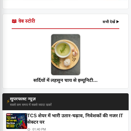
📖 वेब स्टोरी
सभी देखें ▶
सर्दियों में लहसुन चाय से इम्यूनिटी...
सुपरफास्ट न्यूज़
⚡
सबसे कम समय में सबसे ज्यादा खबरें
TCS शेयर में भारी उतार-चढ़ाव, निवेशकों की नजर IT
सेक्टर पर
01:40 PM