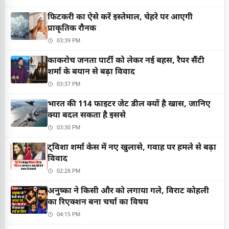
फिटकरी का ऐसे करें इस्तेमाल, चेहरे पर आएगी
प्राकृतिक रौनक
03:39 PM
काकरोच जनता पार्टी को लेकर नई बहस, रैपर सैंटी
शर्मा के बयान से बढ़ा विवाद
03:37 PM
भारत की 114 फाइटर जेट डील क्यों है खास, जानिए
क्या बदल सकता है इससे
03:30 PM
ट्विशा शर्मा केस में नए खुलासे, गवाह पर हमले से बढ़ा
विवाद
02:28 PM
अनुष्का ने किसी और को लगाया गले, विराट कोहली
का रिएक्शन बना चर्चा का विषय
04:15 PM