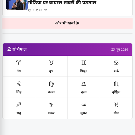
मीडिया पर वायरल खबरों की पड़ताल
03:30 PM
और भी खबरें ▶
🔮 राशिफल
23 जून 2026
♈
♉
♊
♋
मेष
वृष
मिथुन
कर्क
♌
♍
♎
♏
सिंह
कन्या
तुला
वृश्चिक
♐
♑
♒
♓
धनु
मकर
कुम्भ
मीन