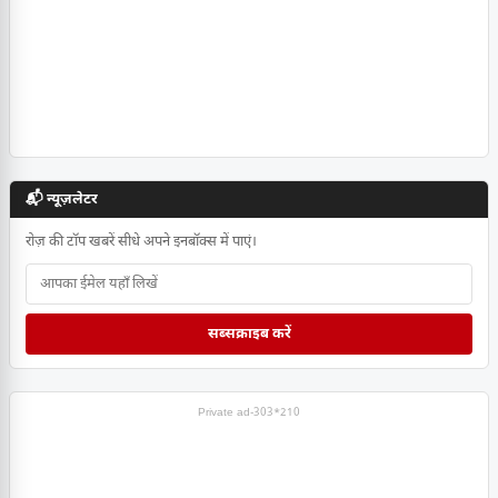
📬 न्यूज़लेटर
रोज़ की टॉप खबरें सीधे अपने इनबॉक्स में पाएं।
सब्सक्राइब करें
Private ad-303*210