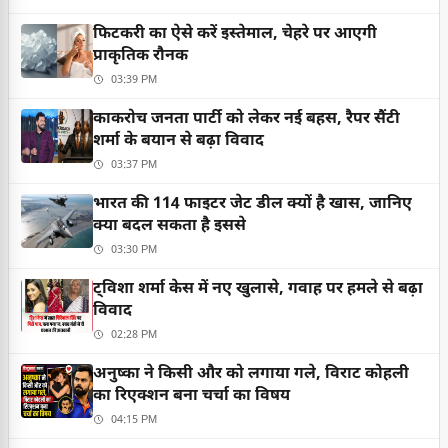
फिटकरी का ऐसे करें इस्तेमाल, चेहरे पर आएगी
प्राकृतिक रौनक
03:39 PM
काकरोच जनता पार्टी को लेकर नई बहस, रैपर सैंटी
शर्मा के बयान से बढ़ा विवाद
03:37 PM
भारत की 114 फाइटर जेट डील क्यों है खास, जानिए
क्या बदल सकता है इससे
03:30 PM
ट्विशा शर्मा केस में नए खुलासे, गवाह पर हमले से बढ़ा
विवाद
02:28 PM
अनुष्का ने किसी और को लगाया गले, विराट कोहली
का रिएक्शन बना चर्चा का विषय
04:15 PM