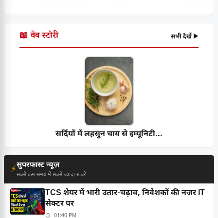
📖 वेब स्टोरी
सभी देखें ▶
सर्दियों में लहसुन चाय से इम्यूनिटी...
सुपरफास्ट न्यूज़
⚡
सबसे कम समय में सबसे ज्यादा खबरें
TCS शेयर में भारी उतार-चढ़ाव, निवेशकों की नजर IT
सेक्टर पर
01:40 PM