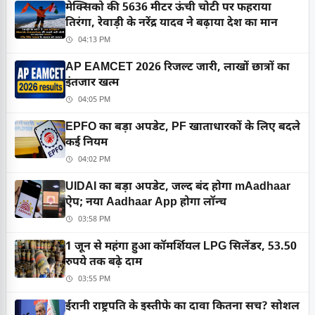
मेक्सिको की 5636 मीटर ऊंची चोटी पर फहराया
तिरंगा, रेवाड़ी के नरेंद्र यादव ने बढ़ाया देश का मान
04:13 PM
AP EAMCET 2026 रिजल्ट जारी, लाखों छात्रों का
इंतजार खत्म
04:05 PM
EPFO का बड़ा अपडेट, PF खाताधारकों के लिए बदले
कई नियम
04:02 PM
UIDAI का बड़ा अपडेट, जल्द बंद होगा mAadhaar
ऐप; नया Aadhaar App होगा लॉन्च
03:58 PM
1 जून से महंगा हुआ कॉमर्शियल LPG सिलेंडर, 53.50
रुपये तक बढ़े दाम
03:55 PM
ईरानी राष्ट्रपति के इस्तीफे का दावा कितना सच? सोशल