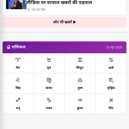
मीडिया पर वायरल खबरों की पड़ताल
03:30 PM
और भी खबरें ▶
🔮 राशिफल
23 जून 2026
♈
♉
♊
♋
मेष
वृष
मिथुन
कर्क
♌
♍
♎
♏
सिंह
कन्या
तुला
वृश्चिक
♐
♑
♒
♓
धनु
मकर
कुम्भ
मीन