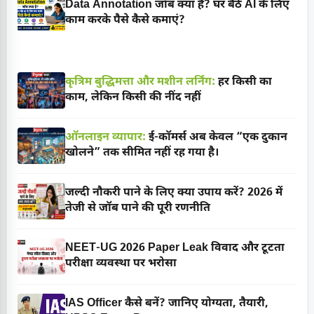
Data Annotation जॉब क्या है? घर बैठे AI के लिए
काम करके पैसे कैसे कमाएं?
कृत्रिम बुद्धिमत्ता और मशीन लर्निंग:
हर किसी का
काम, लेकिन किसी की नींद नहीं
ऑनलाइन व्यापार:
ई-कॉमर्स अब केवल “एक दुकान
खोलने” तक सीमित नहीं रह गया है।
जल्दी नौकरी पाने के लिए क्या उपाय करें? 2026 में
तेजी से जॉब पाने की पूरी रणनीति
NEET-UG 2026 Paper Leak विवाद और टूटता
परीक्षा व्यवस्था पर भरोसा
IAS Officer कैसे बनें? जानिए योग्यता, तैयारी,