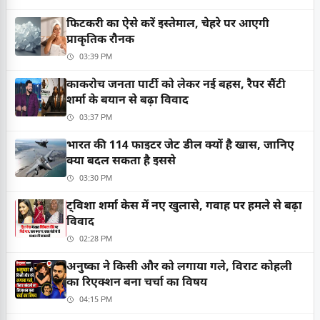
फिटकरी का ऐसे करें इस्तेमाल, चेहरे पर आएगी
प्राकृतिक रौनक
03:39 PM
काकरोच जनता पार्टी को लेकर नई बहस, रैपर सैंटी
शर्मा के बयान से बढ़ा विवाद
03:37 PM
भारत की 114 फाइटर जेट डील क्यों है खास, जानिए
क्या बदल सकता है इससे
03:30 PM
ट्विशा शर्मा केस में नए खुलासे, गवाह पर हमले से बढ़ा
विवाद
02:28 PM
अनुष्का ने किसी और को लगाया गले, विराट कोहली
का रिएक्शन बना चर्चा का विषय
04:15 PM