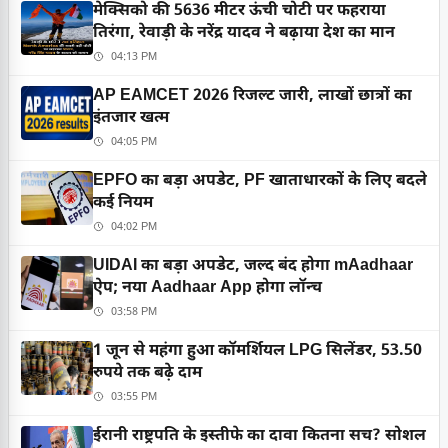
मेक्सिको की 5636 मीटर ऊंची चोटी पर फहराया
तिरंगा, रेवाड़ी के नरेंद्र यादव ने बढ़ाया देश का मान
04:13 PM
AP EAMCET 2026 रिजल्ट जारी, लाखों छात्रों का
इंतजार खत्म
04:05 PM
EPFO का बड़ा अपडेट, PF खाताधारकों के लिए बदले
कई नियम
04:02 PM
UIDAI का बड़ा अपडेट, जल्द बंद होगा mAadhaar
ऐप; नया Aadhaar App होगा लॉन्च
03:58 PM
1 जून से महंगा हुआ कॉमर्शियल LPG सिलेंडर, 53.50
रुपये तक बढ़े दाम
03:55 PM
ईरानी राष्ट्रपति के इस्तीफे का दावा कितना सच? सोशल