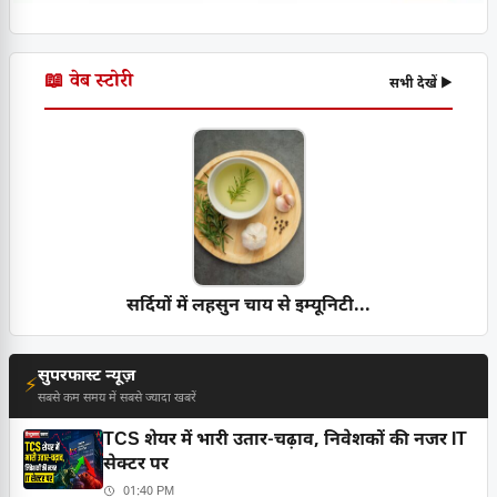
📖 वेब स्टोरी
सभी देखें ▶
सर्दियों में लहसुन चाय से इम्यूनिटी...
सुपरफास्ट न्यूज़
⚡
सबसे कम समय में सबसे ज्यादा खबरें
TCS शेयर में भारी उतार-चढ़ाव, निवेशकों की नजर IT
सेक्टर पर
01:40 PM