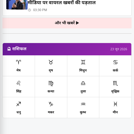
मीडिया पर वायरल खबरों की पड़ताल
03:30 PM
और भी खबरें ▶
🔮 राशिफल
23 जून 2026
♈
♉
♊
♋
मेष
वृष
मिथुन
कर्क
♌
♍
♎
♏
सिंह
कन्या
तुला
वृश्चिक
♐
♑
♒
♓
धनु
मकर
कुम्भ
मीन