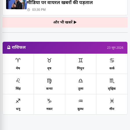
मीडिया पर वायरल खबरों की पड़ताल
03:30 PM
और भी खबरें ▶
🔮 राशिफल
23 जून 2026
♈
♉
♊
♋
मेष
वृष
मिथुन
कर्क
♌
♍
♎
♏
सिंह
कन्या
तुला
वृश्चिक
♐
♑
♒
♓
धनु
मकर
कुम्भ
मीन