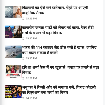
फिटकरी का ऐसे करें इस्तेमाल, चेहरे पर आएगी
प्राकृतिक रौनक
03:39 PM
काकरोच जनता पार्टी को लेकर नई बहस, रैपर सैंटी
शर्मा के बयान से बढ़ा विवाद
03:37 PM
भारत की 114 फाइटर जेट डील क्यों है खास, जानिए
क्या बदल सकता है इससे
03:30 PM
ट्विशा शर्मा केस में नए खुलासे, गवाह पर हमले से बढ़ा
विवाद
02:28 PM
अनुष्का ने किसी और को लगाया गले, विराट कोहली
का रिएक्शन बना चर्चा का विषय
04:15 PM