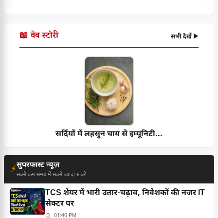
📖 वेब स्टोरी
सभी देखें ▶
सर्दियों में लहसुन चाय से इम्यूनिटी...
सुपरफास्ट न्यूज़
⚡
सबसे कम समय में सबसे ज्यादा खबरें
TCS शेयर में भारी उतार-चढ़ाव, निवेशकों की नजर IT
सेक्टर पर
01:40 PM