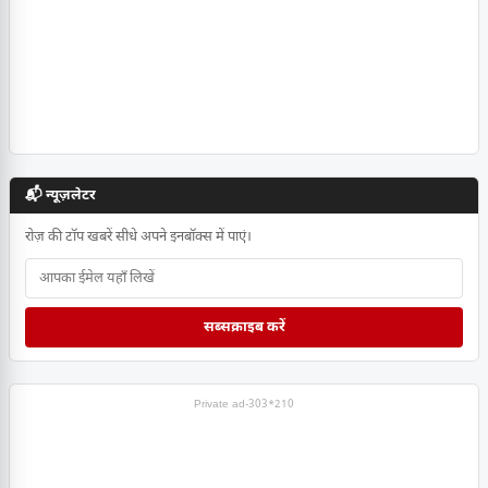
📬 न्यूज़लेटर
रोज़ की टॉप खबरें सीधे अपने इनबॉक्स में पाएं।
सब्सक्राइब करें
Private ad-303*210