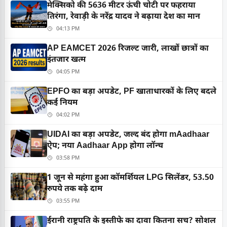
मेक्सिको की 5636 मीटर ऊंची चोटी पर फहराया
तिरंगा, रेवाड़ी के नरेंद्र यादव ने बढ़ाया देश का मान
04:13 PM
AP EAMCET 2026 रिजल्ट जारी, लाखों छात्रों का
इंतजार खत्म
04:05 PM
EPFO का बड़ा अपडेट, PF खाताधारकों के लिए बदले
कई नियम
04:02 PM
UIDAI का बड़ा अपडेट, जल्द बंद होगा mAadhaar
ऐप; नया Aadhaar App होगा लॉन्च
03:58 PM
1 जून से महंगा हुआ कॉमर्शियल LPG सिलेंडर, 53.50
रुपये तक बढ़े दाम
03:55 PM
ईरानी राष्ट्रपति के इस्तीफे का दावा कितना सच? सोशल