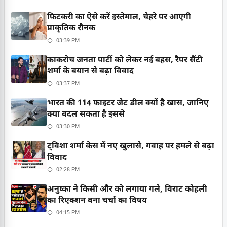
फिटकरी का ऐसे करें इस्तेमाल, चेहरे पर आएगी
प्राकृतिक रौनक
03:39 PM
काकरोच जनता पार्टी को लेकर नई बहस, रैपर सैंटी
शर्मा के बयान से बढ़ा विवाद
03:37 PM
भारत की 114 फाइटर जेट डील क्यों है खास, जानिए
क्या बदल सकता है इससे
03:30 PM
ट्विशा शर्मा केस में नए खुलासे, गवाह पर हमले से बढ़ा
विवाद
02:28 PM
अनुष्का ने किसी और को लगाया गले, विराट कोहली
का रिएक्शन बना चर्चा का विषय
04:15 PM