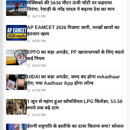
मेक्सिको की 5636 मीटर ऊंची चोटी पर फहराया
तिरंगा, रेवाड़ी के नरेंद्र यादव ने बढ़ाया देश का मान
04:13 PM
AP EAMCET 2026 रिजल्ट जारी, लाखों छात्रों का
इंतजार खत्म
04:05 PM
EPFO का बड़ा अपडेट, PF खाताधारकों के लिए बदले
कई नियम
04:02 PM
UIDAI का बड़ा अपडेट, जल्द बंद होगा mAadhaar
ऐप; नया Aadhaar App होगा लॉन्च
03:58 PM
1 जून से महंगा हुआ कॉमर्शियल LPG सिलेंडर, 53.50
रुपये तक बढ़े दाम
03:55 PM
ईरानी राष्ट्रपति के इस्तीफे का दावा कितना सच? सोशल