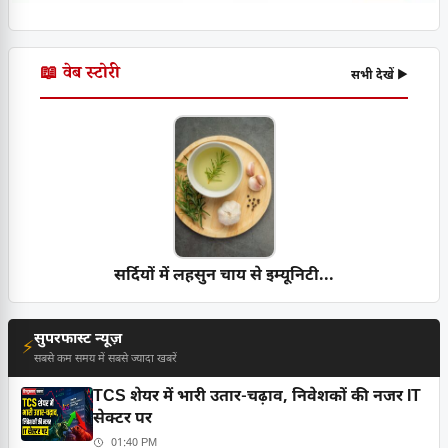
📖 वेब स्टोरी
सभी देखें ▶
सर्दियों में लहसुन चाय से इम्यूनिटी...
सुपरफास्ट न्यूज़
⚡
सबसे कम समय में सबसे ज्यादा खबरें
TCS शेयर में भारी उतार-चढ़ाव, निवेशकों की नजर IT
सेक्टर पर
01:40 PM