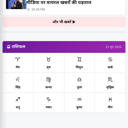
मीडिया पर वायरल खबरों की पड़ताल
03:30 PM
और भी खबरें ▶
🔮 राशिफल
23 जून 2026
♈
♉
♊
♋
मेष
वृष
मिथुन
कर्क
♌
♍
♎
♏
सिंह
कन्या
तुला
वृश्चिक
♐
♑
♒
♓
धनु
मकर
कुम्भ
मीन