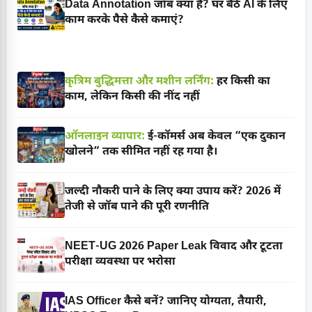
Data Annotation जॉब क्या है? घर बैठे AI के लिए
काम करके पैसे कैसे कमाएं?
कृत्रिम बुद्धिमत्ता और मशीन लर्निंग:
हर किसी का
काम, लेकिन किसी की नींद नहीं
ऑनलाइन व्यापार:
ई-कॉमर्स अब केवल “एक दुकान
खोलने” तक सीमित नहीं रह गया है।
जल्दी नौकरी पाने के लिए क्या उपाय करें? 2026 में
तेजी से जॉब पाने की पूरी रणनीति
NEET-UG 2026 Paper Leak विवाद और टूटता
परीक्षा व्यवस्था पर भरोसा
IAS Officer कैसे बनें? जानिए योग्यता, तैयारी,