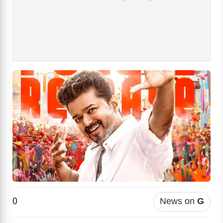
0
News on
G