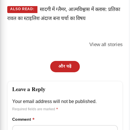
सादगी में ग्लैमर, आत्मविश्वास में क्लास: प्रतिका
ALSO READ:
रावल का स्टाइलिश अंदाज बना चर्चा का विषय
सर्दियों में लहसुन
RTI Kaise Kaam
BSF में 549 
चाय से इम्यूनिटी
Karta Hai
पर भर्ती के 
View all stories
बूस्ट करें
System Ke
आवेदन आज 
Andar Ka
शुरू
Process
और पढ़ें
Leave a Reply
Your email address will not be published.
Required fields are marked
*
Comment
*