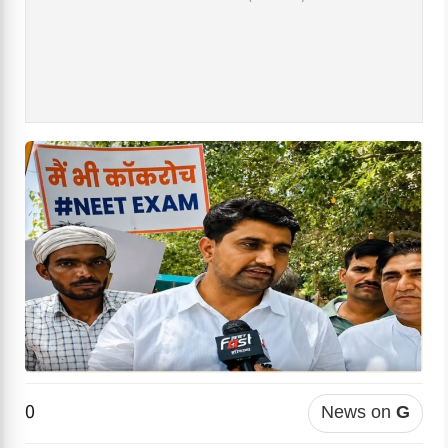
0
News on
G