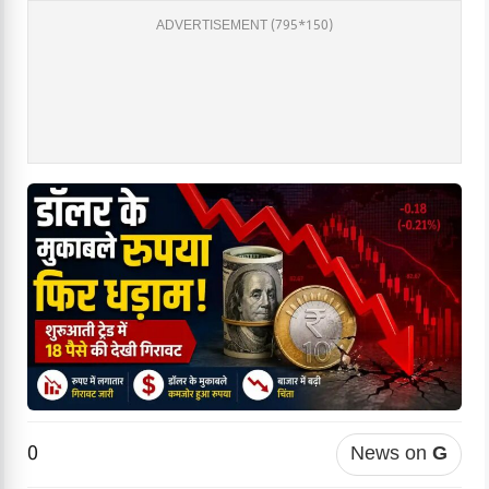
ADVERTISEMENT (795*150)
0
News on
G