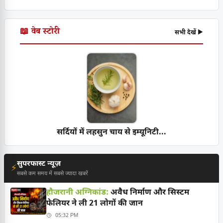
📖 वेब स्टोरी
सभी देखें ▶
सर्दियों में लहसुन चाय से इम्यूनिटी...
सुपरफास्ट न्यूज़
⚡
सबसे कम समय में सबसे ज्यादा खबरें
हौजरानी अग्निकांड:
अवैध निर्माण और सिस्टम
फेलियर ने ली 21 लोगों की जान
05:32 PM