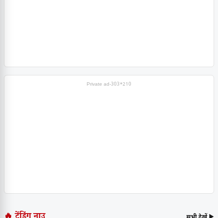
Private ad-303*210
🔥 ट्रेंडिंग नाउ
सभी देखें ▶