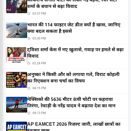
काकरोच जनता पार्टी को लेकर नई बहस, रैपर सैंटी
शर्मा के बयान से बढ़ा विवाद
03:37 PM
भारत की 114 फाइटर जेट डील क्यों है खास, जानिए
क्या बदल सकता है इससे
03:30 PM
ट्विशा शर्मा केस में नए खुलासे, गवाह पर हमले से बढ़ा
विवाद
02:28 PM
अनुष्का ने किसी और को लगाया गले, विराट कोहली
का रिएक्शन बना चर्चा का विषय
04:15 PM
मेक्सिको की 5636 मीटर ऊंची चोटी पर फहराया
तिरंगा, रेवाड़ी के नरेंद्र यादव ने बढ़ाया देश का मान
04:13 PM
AP EAMCET 2026 रिजल्ट जारी, लाखों छात्रों का