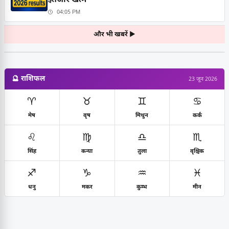
इंतजार खत्म
04:05 PM
और भी खबरें ▶
🔮 राशिफल
23 जून 2026
♈
♉
♊
♋
मेष
वृष
मिथुन
कर्क
♌
♍
♎
♏
सिंह
कन्या
तुला
वृश्चिक
♐
♑
♒
♓
धनु
मकर
कुम्भ
मीन