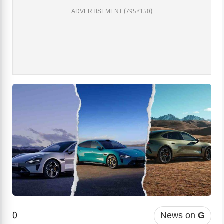
ADVERTISEMENT (795*150)
0
News on
G