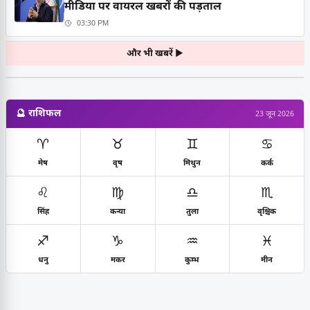
मीडिया पर वायरल खबरों की पड़ताल
03:30 PM
और भी खबरें ▶
🔮 राशिफल
23 जून 2026
♈
♉
♊
♋
मेष
वृष
मिथुन
कर्क
♌
♍
♎
♏
सिंह
कन्या
तुला
वृश्चिक
♐
♑
♒
♓
धनु
मकर
कुम्भ
मीन