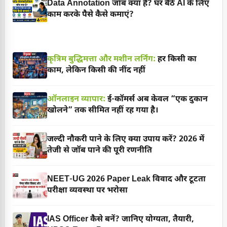
Data Annotation जॉब क्या है? घर बैठे AI के लिए
काम करके पैसे कैसे कमाएं?
कृत्रिम बुद्धिमत्ता और मशीन लर्निंग:
हर किसी का
काम, लेकिन किसी की नींद नहीं
ऑनलाइन व्यापार:
ई-कॉमर्स अब केवल “एक दुकान
खोलने” तक सीमित नहीं रह गया है।
जल्दी नौकरी पाने के लिए क्या उपाय करें? 2026 में
तेजी से जॉब पाने की पूरी रणनीति
NEET-UG 2026 Paper Leak विवाद और टूटता
परीक्षा व्यवस्था पर भरोसा
IAS Officer कैसे बनें? जानिए योग्यता, तैयारी,