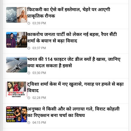
फिटकरी का ऐसे करें इस्तेमाल, चेहरे पर आएगी
प्राकृतिक रौनक
03:39 PM
काकरोच जनता पार्टी को लेकर नई बहस, रैपर सैंटी
शर्मा के बयान से बढ़ा विवाद
03:37 PM
भारत की 114 फाइटर जेट डील क्यों है खास, जानिए
क्या बदल सकता है इससे
03:30 PM
ट्विशा शर्मा केस में नए खुलासे, गवाह पर हमले से बढ़ा
विवाद
02:28 PM
अनुष्का ने किसी और को लगाया गले, विराट कोहली
का रिएक्शन बना चर्चा का विषय
04:15 PM