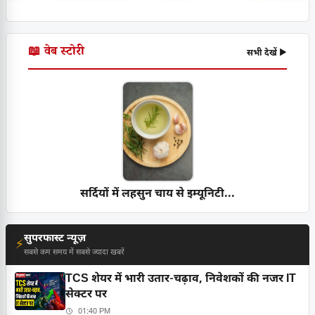
📖 वेब स्टोरी
सभी देखें ▶
सर्दियों में लहसुन चाय से इम्यूनिटी...
सुपरफास्ट न्यूज़
⚡
सबसे कम समय में सबसे ज्यादा खबरें
TCS शेयर में भारी उतार-चढ़ाव, निवेशकों की नजर IT
सेक्टर पर
01:40 PM