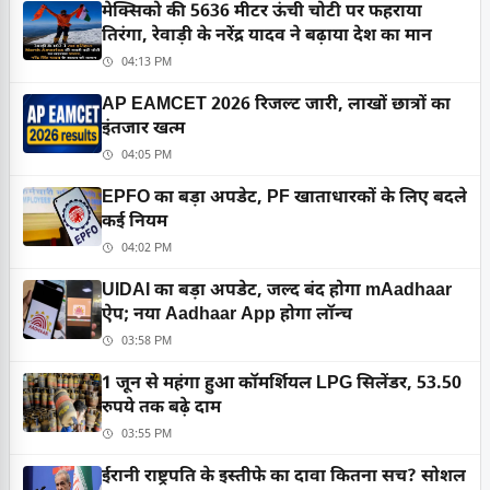
मेक्सिको की 5636 मीटर ऊंची चोटी पर फहराया
तिरंगा, रेवाड़ी के नरेंद्र यादव ने बढ़ाया देश का मान
04:13 PM
AP EAMCET 2026 रिजल्ट जारी, लाखों छात्रों का
इंतजार खत्म
04:05 PM
EPFO का बड़ा अपडेट, PF खाताधारकों के लिए बदले
कई नियम
04:02 PM
UIDAI का बड़ा अपडेट, जल्द बंद होगा mAadhaar
ऐप; नया Aadhaar App होगा लॉन्च
03:58 PM
1 जून से महंगा हुआ कॉमर्शियल LPG सिलेंडर, 53.50
रुपये तक बढ़े दाम
03:55 PM
ईरानी राष्ट्रपति के इस्तीफे का दावा कितना सच? सोशल