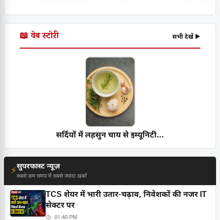
📖 वेब स्टोरी
सभी देखें ▶
सर्दियों में लहसुन चाय से इम्यूनिटी...
सुपरफास्ट न्यूज़
⚡
सबसे कम समय में सबसे ज्यादा खबरें
TCS शेयर में भारी उतार-चढ़ाव, निवेशकों की नजर IT
सेक्टर पर
01:40 PM