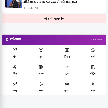
मीडिया पर वायरल खबरों की पड़ताल
03:30 PM
और भी खबरें ▶
🔮 राशिफल
23 जून 2026
♈
♉
♊
♋
मेष
वृष
मिथुन
कर्क
♌
♍
♎
♏
सिंह
कन्या
तुला
वृश्चिक
♐
♑
♒
♓
धनु
मकर
कुम्भ
मीन