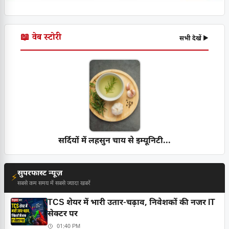
📖 वेब स्टोरी
सभी देखें ▶
सर्दियों में लहसुन चाय से इम्यूनिटी...
सुपरफास्ट न्यूज़
⚡
सबसे कम समय में सबसे ज्यादा खबरें
TCS शेयर में भारी उतार-चढ़ाव, निवेशकों की नजर IT
सेक्टर पर
01:40 PM