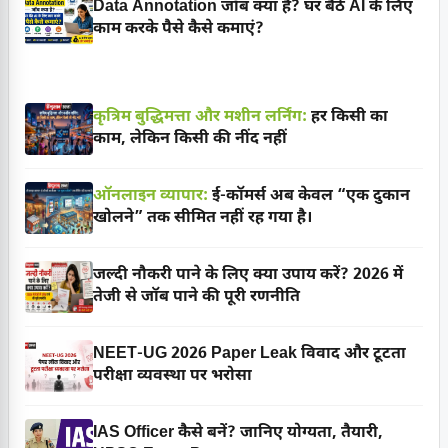
Data Annotation जॉब क्या है? घर बैठे AI के लिए
काम करके पैसे कैसे कमाएं?
कृत्रिम बुद्धिमत्ता और मशीन लर्निंग:
हर किसी का
काम, लेकिन किसी की नींद नहीं
ऑनलाइन व्यापार:
ई-कॉमर्स अब केवल “एक दुकान
खोलने” तक सीमित नहीं रह गया है।
जल्दी नौकरी पाने के लिए क्या उपाय करें? 2026 में
तेजी से जॉब पाने की पूरी रणनीति
NEET-UG 2026 Paper Leak विवाद और टूटता
परीक्षा व्यवस्था पर भरोसा
IAS Officer कैसे बनें? जानिए योग्यता, तैयारी,