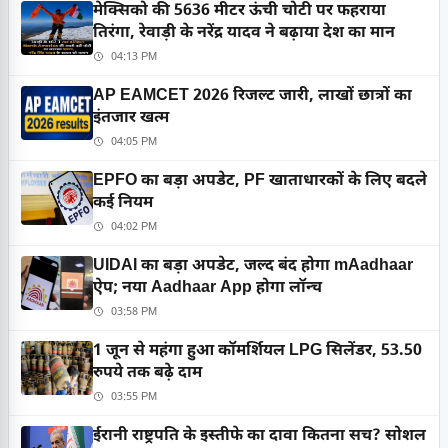
मेक्सिको की 5636 मीटर ऊंची चोटी पर फहराया
तिरंगा, रेवाड़ी के नरेंद्र यादव ने बढ़ाया देश का मान
04:13 PM
AP EAMCET 2026 रिजल्ट जारी, लाखों छात्रों का
इंतजार खत्म
04:05 PM
EPFO का बड़ा अपडेट, PF खाताधारकों के लिए बदले
कई नियम
04:02 PM
UIDAI का बड़ा अपडेट, जल्द बंद होगा mAadhaar
ऐप; नया Aadhaar App होगा लॉन्च
03:58 PM
1 जून से महंगा हुआ कॉमर्शियल LPG सिलेंडर, 53.50
रुपये तक बढ़े दाम
03:55 PM
ईरानी राष्ट्रपति के इस्तीफे का दावा कितना सच? सोशल