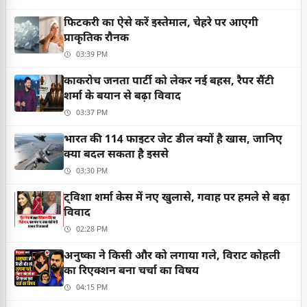
फिटकरी का ऐसे करें इस्तेमाल, चेहरे पर आएगी
प्राकृतिक रौनक
03:39 PM
काकरोच जनता पार्टी को लेकर नई बहस, रैपर सैंटी
शर्मा के बयान से बढ़ा विवाद
03:37 PM
भारत की 114 फाइटर जेट डील क्यों है खास, जानिए
क्या बदल सकता है इससे
03:30 PM
ट्विशा शर्मा केस में नए खुलासे, गवाह पर हमले से बढ़ा
विवाद
02:28 PM
अनुष्का ने किसी और को लगाया गले, विराट कोहली
का रिएक्शन बना चर्चा का विषय
04:15 PM